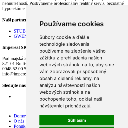
nehnuteľností. Poskytujeme profesionálny realitný servis, bezplatné
hypotekárne poradenstvo a kompletné právne služby.
Naši partneri
Používame cookies
STUBAU rekonštrukcie bytov
GWENT Accounting
Súbory cookie a ďalšie
technológie sledovania
Impereal SK s. r. o.
používame na zlepšenie vášho
zážitku z prehliadania našich
Podunajská 23 F
821 01 Bratislava
webových stránok, na to, aby sme
0948 52 00 52
vám zobrazovali prispôsobený
info@impereal.sk
obsah a cielené reklamy, na
analýzu návštevnosti našich
Sledujte nás
webových stránok a na
pochopenie toho, odkiaľ naši
návštevníci prichádzajú.
Domov
Súhlasím
O nás
Ponuka nehnuteľností