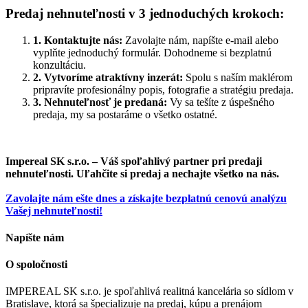
Predaj nehnuteľnosti v 3 jednoduchých krokoch:
1. Kontaktujte nás:
Zavolajte nám, napíšte e-mail alebo
vyplňte jednoduchý formulár. Dohodneme si bezplatnú
konzultáciu.
2. Vytvoríme atraktívny inzerát:
Spolu s naším maklérom
pripravíte profesionálny popis, fotografie a stratégiu predaja.
3. Nehnuteľnosť je predaná:
Vy sa tešíte z úspešného
predaja, my sa postaráme o všetko ostatné.
Impereal SK s.r.o. – Váš spoľahlivý partner pri predaji
nehnuteľnosti. Uľahčite si predaj a nechajte všetko na nás.
Zavolajte nám ešte dnes a získajte bezplatnú cenovú analýzu
Vašej nehnuteľnosti!
Napíšte nám
O spoločnosti
IMPEREAL SK s.r.o. je spoľahlivá realitná kancelária so sídlom v
Bratislave, ktorá sa špecializuje na predaj, kúpu a prenájom