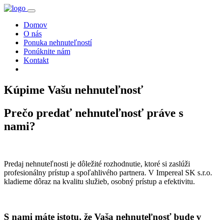
Domov
O nás
Ponuka nehnuteľností
Ponúknite nám
Kontakt
Kúpime Vašu nehnuteľnosť
Prečo predať nehnuteľnosť práve s
nami?
Predaj nehnuteľnosti je dôležité rozhodnutie, ktoré si zaslúži
profesionálny prístup a spoľahlivého partnera. V Impereal SK s.r.o.
kladieme dôraz na kvalitu služieb, osobný prístup a efektivitu.
S nami máte istotu, že Vaša nehnuteľnosť bude v