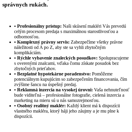
správnych rukách.
• Profesionálny prístup:
Naši skúsení makléri Vás prevedú
celým procesom predaja s maximálnou starostlivosťou a
odbornosťou.
• Komplexný právny servis:
Zabezpečíme všetky právne
náležitosti od A po Z, aby ste sa vyhli zbytočným
komplikáciám.
• Rýchle vybavenie znaleckých posudkov:
Spolupracujeme
s overenými znalcami, vďaka čomu získate posudok bez
zbytočných prieťahov.
• Bezplatné hypotekárne poradenstvo:
Pomôžeme
potenciálnym kupujúcim so zabezpečením financovania, čím
zvýšime šancu na úspešný predaj.
• Reklamná inzercia na vysokej úrovni:
Vaša nehnuteľnosť
bude viditeľná – profesionálne fotografie, cielená inzercia a
marketing na mieru sú u nás samozrejmosťou.
• Osobný realitný maklér:
Každý klient má k dispozícii
vlastného makléra, ktorý háji jeho záujmy a je mu plne k
dispozícii.