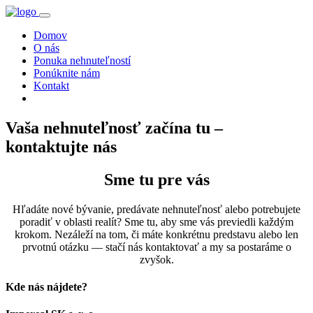
Domov
O nás
Ponuka nehnuteľností
Ponúknite nám
Kontakt
Vaša nehnuteľnosť začína tu –
kontaktujte nás
Sme tu pre vás
Hľadáte nové bývanie, predávate nehnuteľnosť alebo potrebujete
poradiť v oblasti realít? Sme tu, aby sme vás previedli každým
krokom. Nezáleží na tom, či máte konkrétnu predstavu alebo len
prvotnú otázku — stačí nás kontaktovať a my sa postaráme o
zvyšok.
Kde nás nájdete?