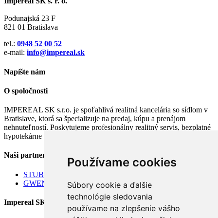
Impereal SK s. r. o.
Podunajská 23 F
821 01 Bratislava
tel.:
0948 52 00 52
e-mail:
info@impereal.sk
Napíšte nám
O spoločnosti
IMPEREAL SK s.r.o. je spoľahlivá realitná kancelária so sídlom v
Bratislave, ktorá sa špecializuje na predaj, kúpu a prenájom
nehnuteľností. Poskytujeme profesionálny realitný servis, bezplatné
hypotekárne poradenstvo a kompletné právne služby.
Naši partneri
Používame cookies
STUBAU rekonštrukcie bytov
GWENT Accounting
Súbory cookie a ďalšie
technológie sledovania
Impereal SK s. r. o.
používame na zlepšenie vášho