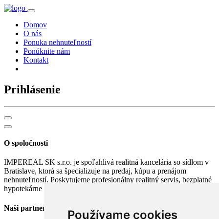
Domov
O nás
Ponuka nehnuteľností
Ponúknite nám
Kontakt
Prihlásenie
O spoločnosti
IMPEREAL SK s.r.o. je spoľahlivá realitná kancelária so sídlom v
Bratislave, ktorá sa špecializuje na predaj, kúpu a prenájom
nehnuteľností. Poskytujeme profesionálny realitný servis, bezplatné
hypotekárne poradenstvo a kompletné právne služby.
Naši partneri
Používame cookies