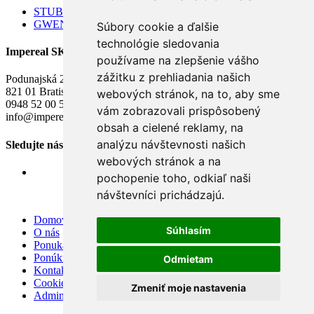
STUBAU rekonštrukcie bytov
GWENT Accounting
Súbory cookie a ďalšie
technológie sledovania
Impereal SK s. r. o.
používame na zlepšenie vášho
zážitku z prehliadania našich
Podunajská 23 F
821 01 Bratislava
webových stránok, na to, aby sme
0948 52 00 52
vám zobrazovali prispôsobený
info@impereal.sk
obsah a cielené reklamy, na
analýzu návštevnosti našich
Sledujte nás
webových stránok a na
pochopenie toho, odkiaľ naši
návštevníci prichádzajú.
Domov
Súhlasím
O nás
Ponuka nehnuteľností
Ponúknite nám
Odmietam
Kontakt
Cookies
Zmeniť moje nastavenia
Admin